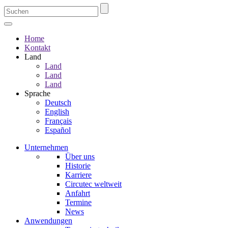
Home
Kontakt
Land
Land
Land
Land
Sprache
Deutsch
English
Français
Español
Unternehmen
Über uns
Historie
Karriere
Circutec weltweit
Anfahrt
Termine
News
Anwendungen