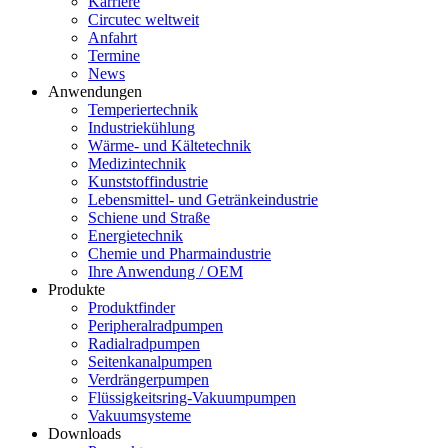
Karriere
Circutec weltweit
Anfahrt
Termine
News
Anwendungen
Temperiertechnik
Industriekühlung
Wärme- und Kältetechnik
Medizintechnik
Kunststoffindustrie
Lebensmittel- und Getränkeindustrie
Schiene und Straße
Energietechnik
Chemie und Pharmaindustrie
Ihre Anwendung / OEM
Produkte
Produktfinder
Peripheralradpumpen
Radialradpumpen
Seitenkanalpumpen
Verdrängerpumpen
Flüssigkeitsring-Vakuumpumpen
Vakuumsysteme
Downloads